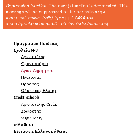
Είστε εδώ
Deprecated function
: The each() function is deprecated. This
Μήνυμα σφάλματος
message will be suppressed on further calls στην
menu_set_active_trail()
(γραμμή
2404
του
/home/greekpaideia/public_html/includes/menu.inc
).
Πρόγραμμα Παιδείας
Σχολεία Ν-8
Αριστοτέλης
Φροντιστήριο
Άγιος Δημήτριος
Πλάτωνας
Πρόοδος
Οδυσσέας Ελύτης
Credit Schools
Αριστοτέλης Credit
Σωκράτης
Virgin Mary
e-Μάθηση
Εξετάσεις Ελληνομάθειας