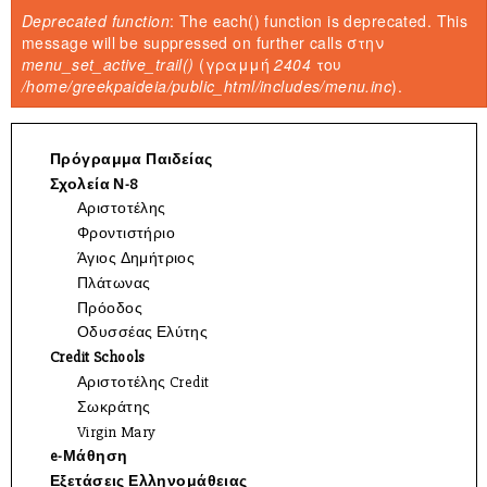
Είστε εδώ
Deprecated function
: The each() function is deprecated. This
Μήνυμα σφάλματος
message will be suppressed on further calls στην
menu_set_active_trail()
(γραμμή
2404
του
/home/greekpaideia/public_html/includes/menu.inc
).
Πρόγραμμα Παιδείας
Σχολεία Ν-8
Αριστοτέλης
Φροντιστήριο
Άγιος Δημήτριος
Πλάτωνας
Πρόοδος
Οδυσσέας Ελύτης
Credit Schools
Αριστοτέλης Credit
Σωκράτης
Virgin Mary
e-Μάθηση
Εξετάσεις Ελληνομάθειας