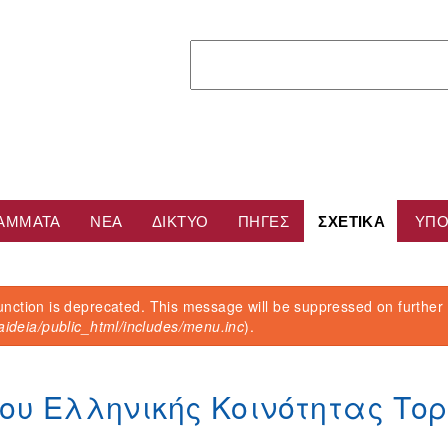
Αναζήτηση
ΡΑΜΜΑΤΑ
ΝΈΑ
ΔΙΚΤΥΟ
ΠΗΓΕΣ
ΣΧΕΤΙΚΆ
ΥΠΟ
unction is deprecated. This message will be suppressed on further
ματος
ideia/public_html/includes/menu.inc
).
υ Ελληνικής Κοινότητας Τορ