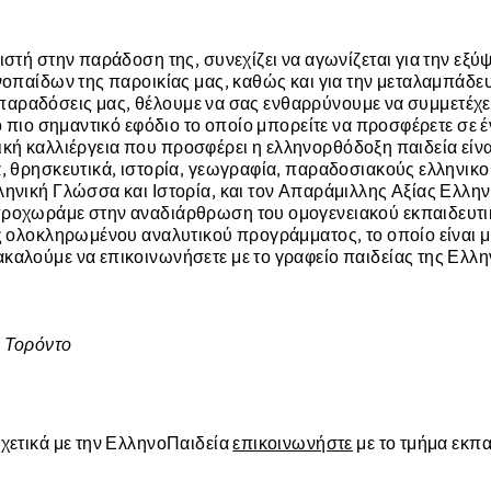
ιστή στην παράδοση της, συνεχίζει να αγωνίζεται για την εξ
νοπαίδων της παροικίας μας, καθώς και για την μεταλαμπάδε
ις παραδόσεις μας, θέλουμε να σας ενθαρρύνουμε να συμμετέχ
 πιο σημαντικό εφόδιο το οποίο μπορείτε να προσφέρετε σε έν
στική καλλιέργεια που προσφέρει η ελληνορθόδοξη παιδεία εί
, θρησκευτικά, ιστορία, γεωγραφία, παραδοσιακούς ελληνικου
νική Γλώσσα και Ιστορία, και τον Απαράμιλλης Αξίας Ελληνι
ροχωράμε στην αναδιάρθρωση του ομογενειακού εκπαιδευτικο
ς ολοκληρωμένου αναλυτικού προγράμματος, το οποίο είναι μ
αλούμε να επικοινωνήσετε με το γραφείο παιδείας της Ελλην
 Τορόντο
χετικά με την ΕλληνοΠαιδεία
επικοινωνήστε
με το τμήμα εκπ