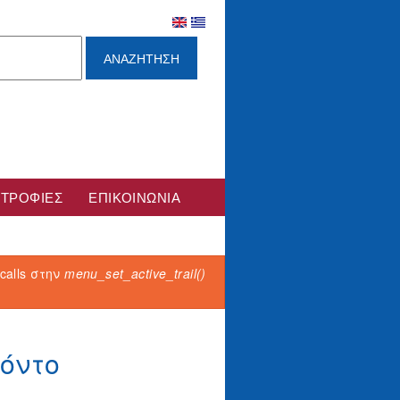
ΤΡΟΦΊΕΣ
ΕΠΙΚΟΙΝΩΝΊΑ
 calls στην
menu_set_active_trail()
όντο