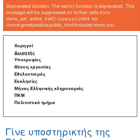
Είστε εδώ
Deprecated function
: The each() function is deprecated. This
Μήνυμα σφάλματος
message will be suppressed on further calls στην
menu_set_active_trail()
(γραμμή
2404
του
/home/greekpaideia/public_html/includes/menu.inc
).
Χορηγοί
Δωρητής
Υποτροφίες
Θέσεις εργασίας
Εθελοντισμός
Εκκλησίες
Μήνας Ελληνικής κληρονομιάς
ΠΚΜ
Πολιτιστικό τμήμα
Γίνε υποστηρικτής της